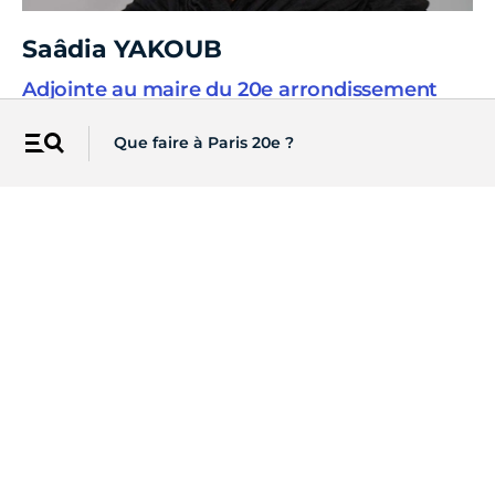
Saâdia YAKOUB
Adjointe au maire du 20e arrondissement
chargée des seniors et de la lutte contre
l'isolement
Que faire à Paris 20e ?
Menu
Adjointe au maire, Conseillère d'arrondissement
Voir la fiche