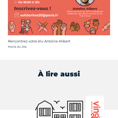
Rencontrez votre élu Antoine Alibert
Crédit photo :
Mairie du 20e
À lire aussi