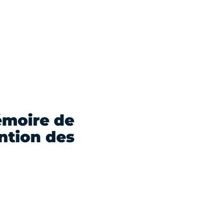
émoire de
ention des