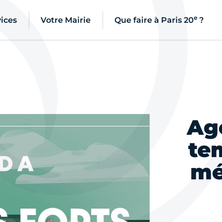
e
ices
Votre Mairie
Que faire à Paris 20
?
Ag
te
mé