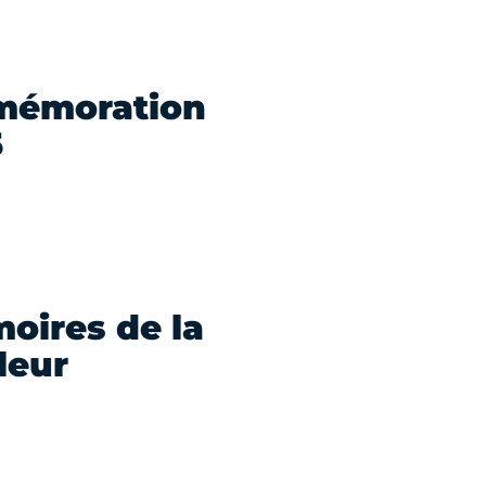
mmémoration
5
oires de la
 leur