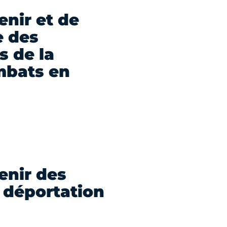
nir et de
e des
s de la
mbats en
enir des
a déportation