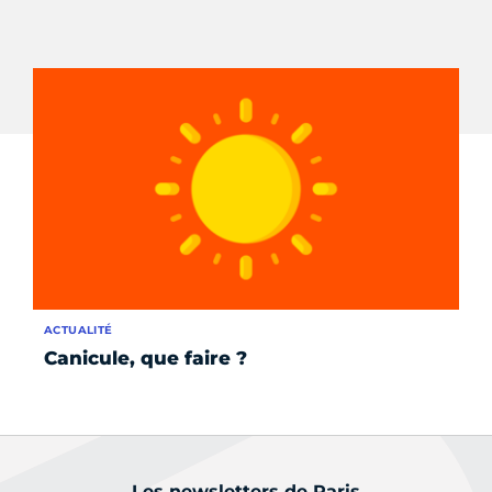
ACTUALITÉ
AC
Canicule, que faire ?
Le
pe
Les newsletters de Paris