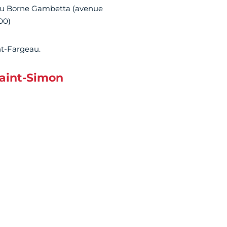
99) ou Borne Gambetta (avenue
00)
nt-Fargeau.
Saint-Simon