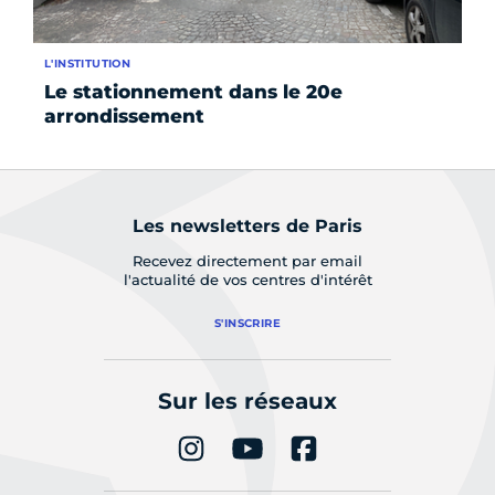
L'INSTITUTION
AC
Le stationnement dans le 20e
Il
arrondissement
l'
Les newsletters de Paris
Recevez directement par email
l'actualité de vos centres d'intérêt
S'INSCRIRE
Sur les réseaux