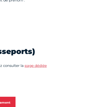
t de prénom :
asseports)
z consulter la
page dédiée
gement