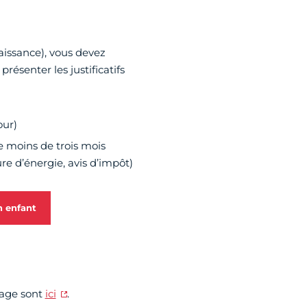
aissance), vous devez
ésenter les justificatifs
our)
e moins de trois mois
ture d’énergie, avis d’impôt)
n enfant
iage sont
ici
.