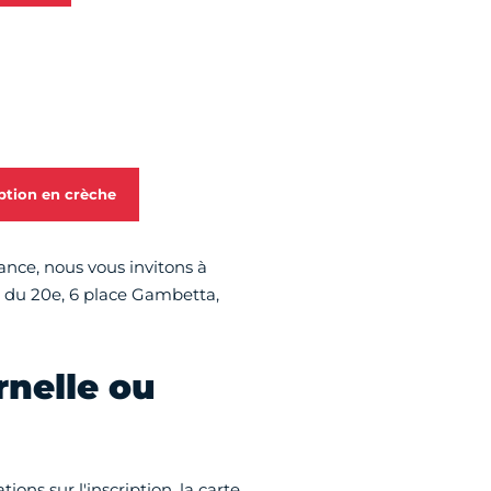
ption en crèche
nce, nous vous invitons à
e du 20e, 6 place Gambetta,
rnelle ou
ions sur l'inscription, la carte