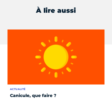
À lire aussi
ACTUALITÉ
AC
Canicule, que faire ?
Le
pe