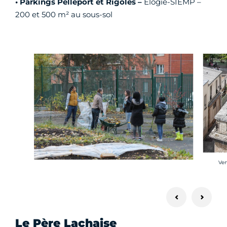
• Parkings Pelleport et Rigoles –
Elogie-SIEMP –
200 et 500 m² au sous-sol
Cré
Ven
Le Père Lachaise