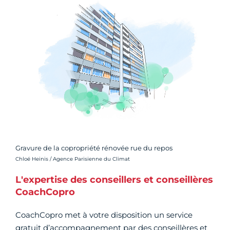
Gravure de la copropriété rénovée rue du repos
Crédit photo :
Chloé Heinis / Agence Parisienne du Climat
L'expertise des conseillers et conseillères
CoachCopro
CoachCopro met à votre disposition un service
gratuit d’accompagnement par des conseillères et