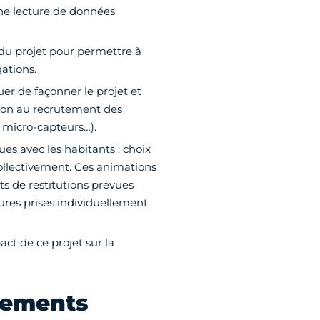
e lecture de données
 du projet pour permettre à
ations.
uer de façonner le projet et
tion au recrutement des
s micro-capteurs…).
s avec les habitants : choix
collectivement. Ces animations
s de restitutions prévues
ures prises individuellement
ct de ce projet sur la
acements