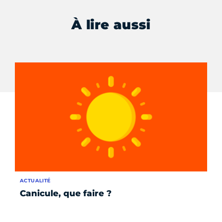
À lire aussi
ACTUALITÉ
AC
Canicule, que faire ?
Le
pe