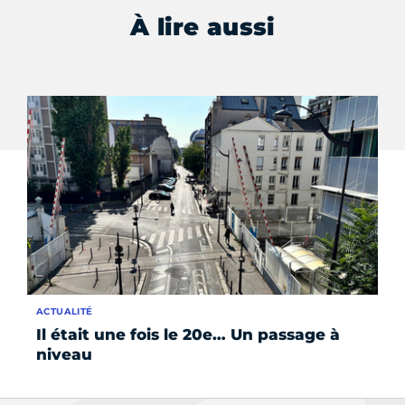
À lire aussi
ACTUALITÉ
AC
Il était une fois le 20e… Un passage à
Em
niveau
La