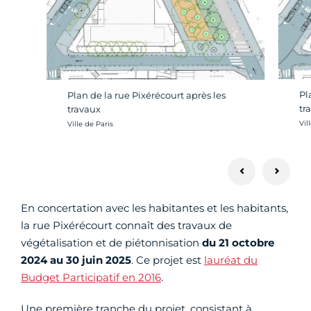
Pl
Plan de la rue Pixérécourt après les
tr
travaux
Cré
Vil
Crédit photo :
Ville de Paris
En concertation avec les habitantes et les habitants,
la rue Pixérécourt connaît des travaux de
végétalisation et de piétonnisation
du 21 octobre
2024 au 30 juin 2025
. Ce projet est
lauréat du
Budget Participatif en 2016
.
Une première tranche du projet, consistant à