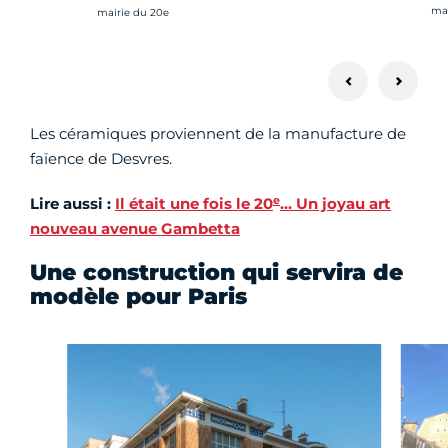
Cré
mai
Crédit photo :
mairie du 20e
Les céramiques proviennent de la manufacture de
faïence de Desvres.
e
Lire aussi :
Il était une fois le 20
… Un joyau art
nouveau avenue Gambetta
Une construction qui servira de
modèle pour Paris