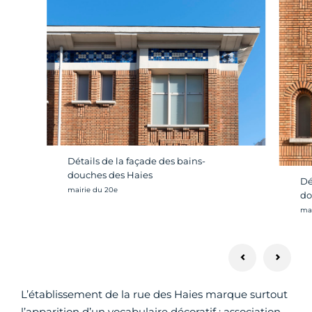
Détails de la façade des bains-
douches des Haies
Dé
Crédit photo :
mairie du 20e
do
Cré
mai
L’établissement de la rue des Haies marque surtout
l’apparition d’un vocabulaire décoratif : association