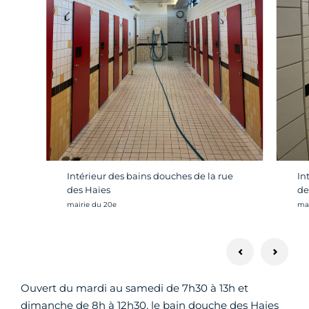
Intérieur des bains douches de la rue
In
des Haies
de
Crédit photo :
Cré
mairie du 20e
mai
Ouvert du mardi au samedi de 7h30 à 13h et
dimanche de 8h à 12h30, le bain douche des Haies