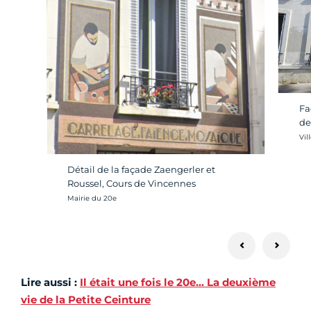
Fa
de
Cré
Vil
Détail de la façade Zaengerler et
Roussel, Cours de Vincennes
Crédit photo :
Mairie du 20e
Lire aussi :
Il était une fois le 20e… La deuxième
vie de la Petite Ceinture