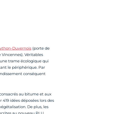
ython-Duvernois
(porte de
e Vincennes). Véritables
 une trame écologique qui
xtant le périphérique. Par
agrandissement conséquent
 consacrés au bitume et aux
ur 419 idées déposées lors des
égétalisation. De plus, les
inscrites au nouveau PLU