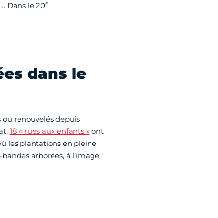
e
s… Dans le 20
ées dans le
s ou renouvelés depuis
at.
18 « rues aux enfants »
ont
où les plantations en pleine
s-bandes arborées, à l’image