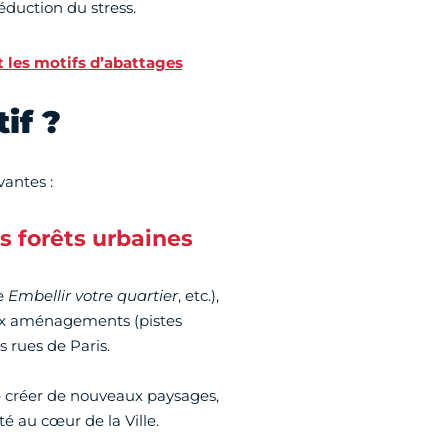
réduction du stress.
et les motifs d’abattages
if ?
vantes :
s forêts urbaines
e
Embellir votre quartier
, etc.),
eaux aménagements (pistes
 rues de Paris.
e créer de nouveaux paysages,
té au cœur de la Ville.