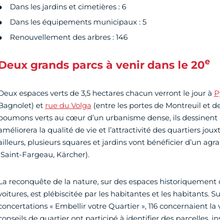
Dans les jardins et cimetières : 6
Dans les équipements municipaux : 5
Renouvellement des arbres : 146
e
Deux grands parcs à venir dans le 20
Deux espaces verts de 3,5 hectares chacun verront le jour à
P
Bagnolet) et
rue du Volga
(entre les portes de Montreuil et d
poumons verts au cœur d’un urbanisme dense, ils dessinent
améliorera la qualité de vie et l’attractivité des quartiers jou
ailleurs, plusieurs squares et jardins vont bénéficier d’un 
(Saint-Fargeau, Kärcher).
La reconquête de la nature, sur des espaces historiquement
voitures, est plébiscitée par les habitantes et les habitants. S
concertations « Embellir votre Quartier », 116 concernaient la v
conseils de quartier ont participé à identifier des parcelles, 